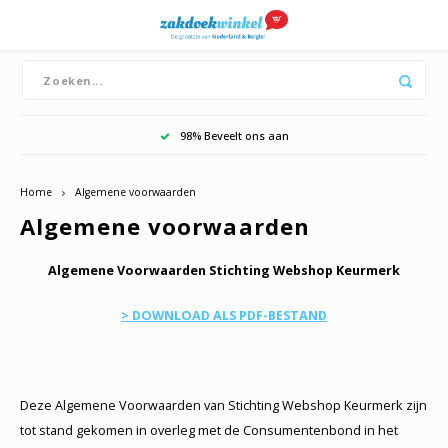
Hoofdmenu / boeren zakdoeken
Hoofdmenu / merken
Hoofdmenu / dames
Hoofdmenu / heren
Boeren zakdoeken
Merken
Dames
Heren
Bandana's
Zakdoeken
Zakdoeken
Dutch zakdoeken
Katoe
Katoe
98% Beveelt ons aan
Witte
Witte
Home
Algemene voorwaarden
Dikke
Algemene voorwaarden
Algemene Voorwaarden Stichting Webshop Keurmerk
> DOWNLOAD ALS PDF-BESTAND
Deze Algemene Voorwaarden van Stichting Webshop Keurmerk zijn
tot stand gekomen in overleg met de Consumentenbond in het