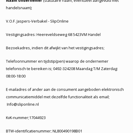
Naam ondernemer
(statutaire naam, eventueel aangevuld met
handelsnaam);
V.O.F. Jaspers-Verbakel - SlipOnline
Vestigingsadres: Heereveldseweg 68 5423VM Handel
Bezoekadres, indien dit afwijkt van het vestigingsadres;
Telefoonnummer en tijdstip(pen) waarop de ondernemer
telefonisch te bereiken is; 0492-324208 Maandag T/M Zaterdag:
08:00-18:00
E-mailadres of ander aan de consument aangeboden elektronisch
communicatiemiddel met dezelfde functionaliteit als email;
Info@sliponline.nl
KvK-nummer;17044923
BTW-identificatienummer; NL800490198B01