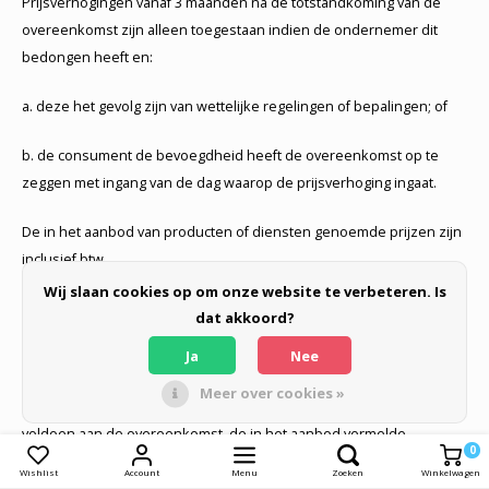
Prijsverhogingen vanaf 3 maanden na de totstandkoming van de
overeenkomst zijn alleen toegestaan indien de ondernemer dit
bedongen heeft en:
a. deze het gevolg zijn van wettelijke regelingen of bepalingen; of
b. de consument de bevoegdheid heeft de overeenkomst op te
zeggen met ingang van de dag waarop de prijsverhoging ingaat.
De in het aanbod van producten of diensten genoemde prijzen zijn
inclusief btw.
Wij slaan cookies op om onze website te verbeteren. Is
dat akkoord?
Ja
Nee
Artikel 12 – Nakoming overeenkomst en extra garantie
Meer over cookies »
De ondernemer staat er voor in dat de producten en/of diensten
voldoen aan de overeenkomst, de in het aanbod vermelde
0
Vergelijk producten
0
specificaties, aan de redelijke eisen van deugdelijkheid en/of
Wishlist
Account
Menu
Zoeken
Winkelwagen
bruikbaarheid en de op de datum van de totstandkoming van de