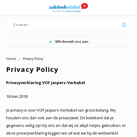
Hoofdmenu / boeren zakdoeken
Hoofdmenu / merken
Hoofdmenu / dames
Hoofdmenu / heren
Boeren zakdoeken
Merken
Dames
Heren
Bandana's
Zakdoeken
Zakdoeken
Dutch zakdoeken
Katoe
Katoe
98% Beveelt ons aan
Witte
Witte
Home
Privacy Policy
Dikke
Privacy Policy
Privacyverklaring VOF Jaspers-Verbakel
18 mei 2018
Je privacy is voor VOF Jaspers-Verbakel van groot belang. Wij
houden ons dan ook aan de privacywet. Dit betekent dat je
gegevens veilig zijn bij ons en dat wij ze altijd netjes gebruiken. In
deze privacyverklaring leggen we uit wat we bij de webwinkel