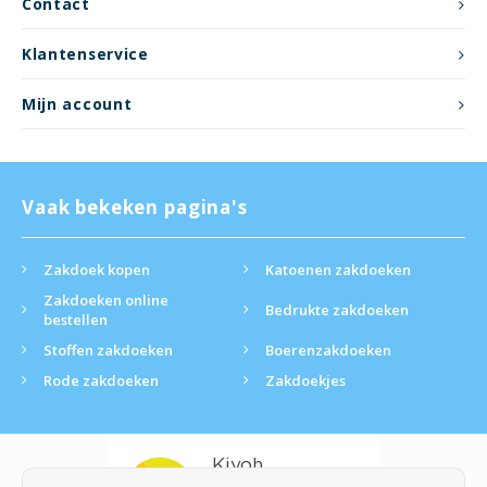
Contact
Klantenservice
Mijn account
Vaak bekeken pagina's
Zakdoek kopen
Katoenen zakdoeken
Zakdoeken online
Bedrukte zakdoeken
bestellen
Stoffen zakdoeken
Boerenzakdoeken
Rode zakdoeken
Zakdoekjes