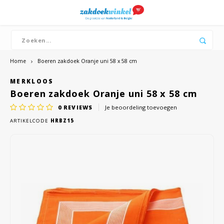
Hoofdmenu / boeren zakdoeken
Hoofdmenu / merken
Hoofdmenu / dames
Hoofdmenu / heren
Boeren zakdoeken
Merken
Dames
Heren
Bandana's
Zakdoeken
Zakdoeken
Dutch zakdoeken
Katoe
Katoe
Home
Boeren zakdoek Oranje uni 58 x 58 cm
MERKLOOS
Witte
Witte
Boeren zakdoek Oranje uni 58 x 58 cm
Dikke
0
REVIEWS
Je beoordeling toevoegen
ARTIKELCODE
HRBZ15