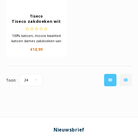
Tiseco
Tiseco zakdoeken wit
35x35CM 12 St
100% katoen, mooie kwaliteit
katoen dames zakdoeken van
het merk Tiseco
€18,99
Toon:
24
Nieuwsbrief