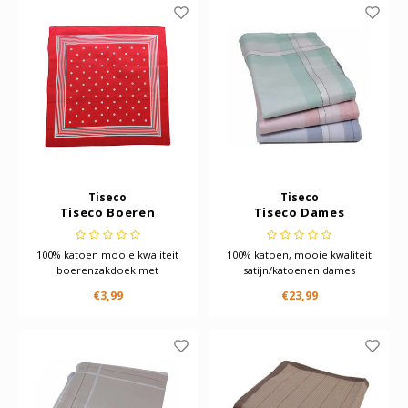
Tiseco
Tiseco
Tiseco Boeren
Tiseco Dames
zakdoek rood stippel
zakdoeken big Stripe
55 x 55 cm
12 St
100% katoen mooie kwaliteit
100% katoen, mooie kwaliteit
boerenzakdoek met
satijn/katoenen dames
omgezoomde rand
zakdoeken van het merk
€3,99
€23,99
Tiseco