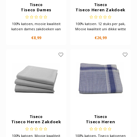
Tiseco
Tiseco
Tiseco Dames
Tiseco Heren Zakdoek
zakdoeken Bloem
wit dikke kwaliteit 12
kant Lucie 6 St
stuks
100% katoen, mooie kwaliteit
100% katoen. 12 stuks per pak,
katoen dames zakdoeken van
Mooie kwaliteit uni dikke witte
het merk TisecoMet de
zakdoek van Tiseco
€8,99
€26,99
kleuren blauw,rose en geel
per pakjePer 6 stuks in een
verpakking
Zakdoeken zijn rondom
afgewerkt met smal zoompje
Afmeting zakdoek: 30 | 30 cm
Tiseco
Tiseco
Tiseco Heren Zakdoek
Tiseco Heren
wit, 12 stuks
zakdoeken Vichy
Blauw 12 stuks
100% katoen. Mooie kwaliteit
100% katoen, Tiseco katoenen