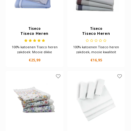
Tiseco
Tiseco
Tiseco Heren
Tiseco Heren
zakdoeken dikke
zakdoeken Jack 12
kwaliteit 2B 12 stuks
stuks
100% katoenen Tiseco heren
100% katoenen Tiseco heren
zakdoek: Mooie dikke
zakdoek, mooie kwaliteit
kwaliteit! En lekker stevige
heren zakdoek zakdoek met
€25,99
€16,95
zakdoek
uni witte ondergrond