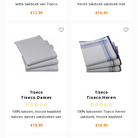
witte zakdoek van Tiseco
heren zakdoek zakdoek met
weefruitmotief
€12,99
€16,95
Tiseco
Tiseco
Tiseco Dames
Tiseco Heren
zakdoeken Luxe wit 12
zakdoeken Jack 12
St
stuks
100% katoen, mooie kwaliteit
100% katoenen Tiseco heren
katoen dames zakdoeken van
zakdoek, mooie kwaliteit
het merk Tiseco
heren zakdoek zakdoek met
€18,99
€16,95
uni witte ondergrond
Met rondom strepen en
brede rand.