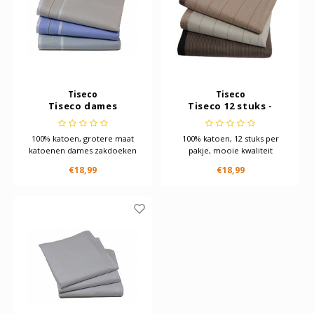
Tiseco
Tiseco
Tiseco dames
Tiseco 12 stuks -
zakdoeken Ines
Dames zakdoeken -
Design 35x35 cm, 12 St
Vintage club
100% katoen, grotere maat
100% katoen, 12 stuks per
katoenen dames zakdoeken
pakje, mooie kwaliteit
van het merk Tiseco
katoenen dames zakdoek met
€18,99
€18,99
omgezoomd randje