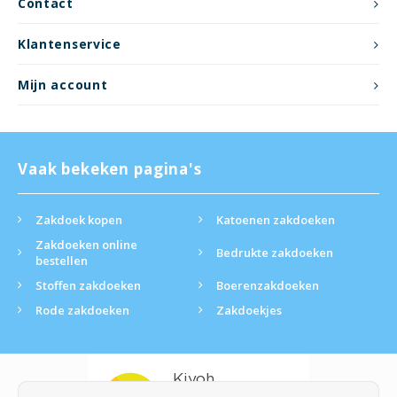
Contact
Klantenservice
Mijn account
Vaak bekeken pagina's
Zakdoek kopen
Katoenen zakdoeken
Zakdoeken online
Bedrukte zakdoeken
bestellen
Stoffen zakdoeken
Boerenzakdoeken
Rode zakdoeken
Zakdoekjes