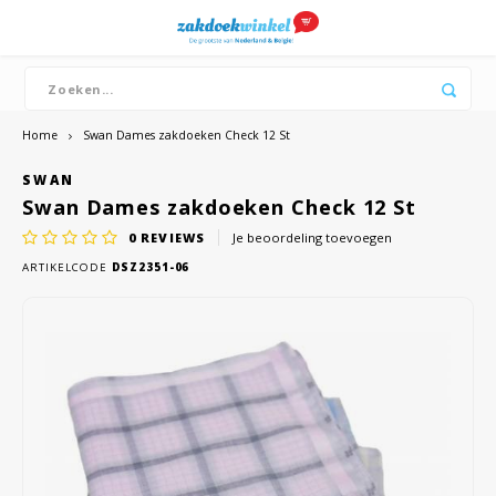
Hoofdmenu / boeren zakdoeken
Hoofdmenu / merken
Hoofdmenu / dames
Hoofdmenu / heren
Boeren zakdoeken
Merken
Dames
Heren
Bandana's
Zakdoeken
Zakdoeken
Dutch zakdoeken
Katoe
Katoe
Home
Swan Dames zakdoeken Check 12 St
SWAN
Witte
Witte
Swan Dames zakdoeken Check 12 St
Dikke
0
REVIEWS
Je beoordeling toevoegen
ARTIKELCODE
DSZ2351-06