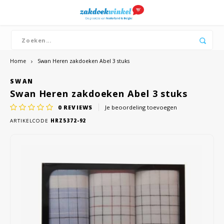
Hoofdmenu / boeren zakdoeken
Hoofdmenu / merken
Hoofdmenu / dames
Hoofdmenu / heren
Boeren zakdoeken
Merken
Dames
Heren
Bandana's
Zakdoeken
Zakdoeken
Dutch zakdoeken
Katoe
Katoe
Home
Swan Heren zakdoeken Abel 3 stuks
SWAN
Witte
Witte
Swan Heren zakdoeken Abel 3 stuks
Dikke
0
REVIEWS
Je beoordeling toevoegen
ARTIKELCODE
HRZ5372-92