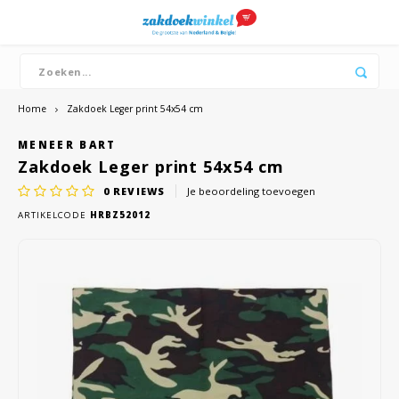
Hoofdmenu / boeren zakdoeken
Hoofdmenu / merken
Hoofdmenu / dames
Hoofdmenu / heren
Boeren zakdoeken
Merken
Dames
Heren
Bandana's
Zakdoeken
Zakdoeken
Dutch zakdoeken
Katoe
Katoe
Home
Zakdoek Leger print 54x54 cm
MENEER BART
Witte
Witte
Zakdoek Leger print 54x54 cm
Dikke
0
REVIEWS
Je beoordeling toevoegen
ARTIKELCODE
HRBZ52012